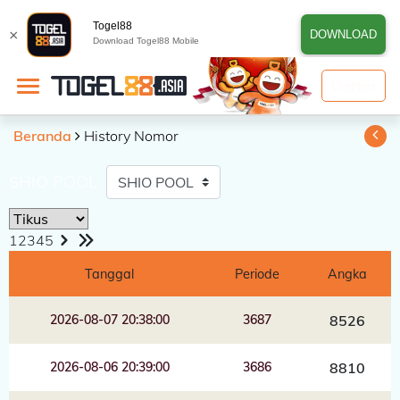
Togel88
×
DOWNLOAD
Download Togel88 Mobile
BERANDA
Daftar
NEWS :
AH Dengan FITUR Terbaru, Deposit Via : - VIRTUAL ACCOUNT - E-WA
DAFTAR
Beranda
History Nomor
TOGEL
SHIO
POOL
LIVE
CASINO
1
2
3
4
5
SLOT
GAMES
Tanggal
Periode
Angka
ESPORTS
2026-08-07 20:38:00
3687
8526
DEPOSIT
2026-08-06 20:39:00
3686
8810
HISTORY