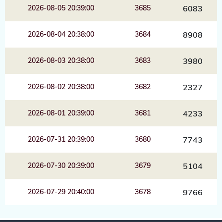
2026-08-05 20:39:00
3685
6083
REFERRAL
2026-08-04 20:38:00
3684
8908
PROMOSI
2026-08-03 20:38:00
3683
3980
HUBUNGI
KAMI
2026-08-02 20:38:00
3682
2327
DOWNLOAD
2026-08-01 20:39:00
3681
4233
DAFTAR
2026-07-31 20:39:00
3680
7743
MASUK
Lupa
2026-07-30 20:39:00
3679
5104
Password?
2026-07-29 20:40:00
3678
9766
Butuh
LIVE
Bantuan?
CHAT