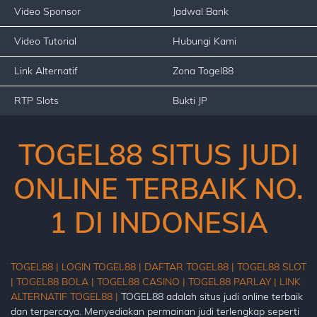
Video Sponsor
Jadwal Bank
2021 ©
Video Tutorial
Hubungi Kami
TOGEL88-
ASIA All
right
Link Alternatif
Zona Togel88
reserved
RTP Slots
Bukti JP
TOGEL88 SITUS JUDI
ONLINE TERBAIK NO.
1 DI INDONESIA
TOGEL88 |
LOGIN TOGEL88 |
DAFTAR TOGEL88 |
TOGEL88 SLOT
|
TOGEL88 BOLA |
TOGEL88 CASINO |
TOGEL88 PARLAY |
LINK
ALTERNATIF TOGEL88 |
TOGEL88 adalah situs judi online terbaik
dan terpercaya. Menyediakan permainan judi terlengkap seperti